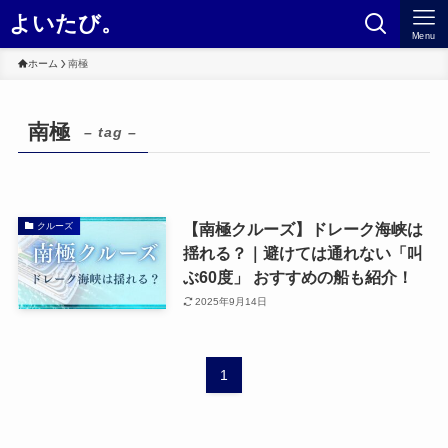
よいたび。
Menu
ホーム
南極
南極
– tag –
【南極クルーズ】ドレーク海峡は
クルーズ
揺れる？｜避けては通れない「叫
ぶ60度」 おすすめの船も紹介！
2025年9月14日
1