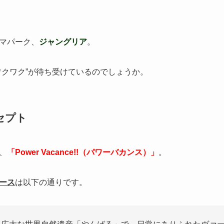
マパーク、
ジャングリア
。
ワクワク”が待ち受けているのでしょうか。
セプト
、
「Power Vacance!!（パワーバカンス）」
。
ース
は以下の通りです。