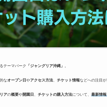
るテーマパーク
「ジャングリア沖縄」
。
的な
オープン日
や
アクセス方法
、
チケット情報
などへの注目が
リア
の
概要
や
開園日
、
チケットの購入方法
について、
最新情報