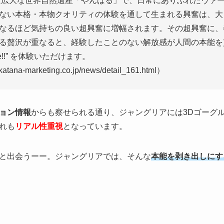
広大な世界自然遺産「やんばる」で、日常にありふれたヴァ
ない本格・本物クオリティの体験を通して生まれる興奮は、大
なるほど気持ちの良い超興奮に増幅されます。その超興奮に、
る贅沢が重なると、経験したことのない解放感が人間の本能を
nce!!” を体験いただけます。
ana-marketing.co.jp/news/detail_161.html）
ョン情報
からも察せられる通り、ジャングリアには3Dゴーグ
れも
リアル性重視
となっています。
と出会うーー。ジャングリアでは、そんな
本能を剥き出しにす