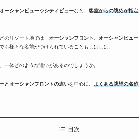
オーシャンビュー
や
シティビ
ュー
など、
客室からの眺めが指定
どのリゾート地では、
オーシャンフ
ロント
、
オーシャンビュー
でも様々な名前がつけられている
こと
もしばしば。
、一体どのような違いがあるのでしょ
うか。
ーとオーシャンフロントの違
い
を中心に、
よくある眺望の名称
目次