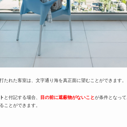
打たれた客室は、文字通り海を真正面
に望むことができます。
ト
と付記する場合、
目の前に遮蔽
物がないこと
が条件となって
ることができます。